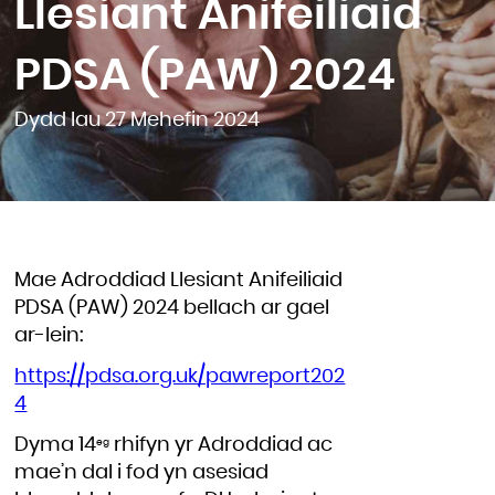
Llesiant Anifeiliaid
PDSA (PAW) 2024
Dydd Iau 27 Mehefin 2024
Mae Adroddiad Llesiant Anifeiliaid
PDSA (PAW) 2024 bellach ar gael
ar-lein:
https://pdsa.org.uk/pawreport202
4
Dyma 14
rhifyn yr Adroddiad ac
eg
mae’n dal i fod yn asesiad