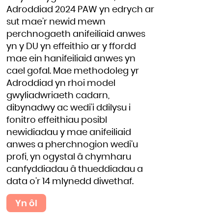
Adroddiad 2024 PAW yn edrych ar
sut mae’r newid mewn
perchnogaeth anifeiliaid anwes
yn y DU yn effeithio ar y ffordd
mae ein hanifeiliaid anwes yn
cael gofal. Mae methodoleg yr
Adroddiad yn rhoi model
gwyliadwriaeth cadarn,
dibynadwy ac wedi’i ddilysu i
fonitro effeithiau posibl
newidiadau y mae anifeiliaid
anwes a pherchnogion wedi’u
profi, yn ogystal â chymharu
canfyddiadau â thueddiadau a
data o’r 14 mlynedd diwethaf.
Yn ôl