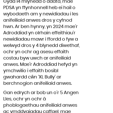
Gyda 14 mlynedd o ddata, mae
PDSA yn ffynhonnell heb ei hail o
wybodaeth am y newidiadau i les
anifeiliaid anwes dros y cyfnod
hwn. Ar ben hynny, yn 2024 mae’r
Adroddiad yn olrhain effeithiau’r
newidiadau mawr i ffordd o fyw a
welwyd dros y 4 blynedd diwethaf,
ochr yn ochr ag asesu effaith
costau byw uwch ar anifeiliaid
anwes. Mae'r Adroddiad hefyd yn
ymchwilio i effaith bosibl
gwahardd cŵn ‘XL Bully’ ar
berchnogion anifeiliaid anwes.
Gan edrych ar bob un o’r 5 Angen
Lles, ochr yn ochr â
phoblogaethau anifeiliaid anwes
ac ymddygiadau caffael, mae