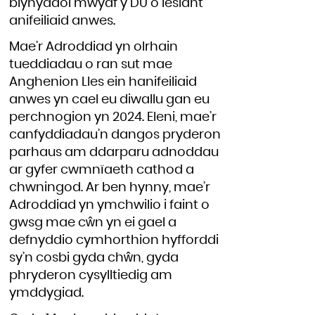
blynyddol mwyaf y DU o lesiant
anifeiliaid anwes.
Mae’r Adroddiad yn olrhain
tueddiadau o ran sut mae
Anghenion Lles ein hanifeiliaid
anwes yn cael eu diwallu gan eu
perchnogion yn 2024. Eleni, mae’r
canfyddiadau’n dangos pryderon
parhaus am ddarparu adnoddau
ar gyfer cwmnïaeth cathod a
chwningod. Ar ben hynny, mae’r
Adroddiad yn ymchwilio i faint o
gwsg mae cŵn yn ei gael a
defnyddio cymhorthion hyfforddi
sy’n cosbi gyda chŵn, gyda
phryderon cysylltiedig am
ymddygiad.